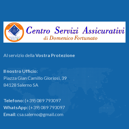
Al servizio della
Vostra Protezione
Il nostro Ufficio:
Piazza Gian Camillo Gloriosi, 39
84128 Salerno SA
Telefono:
(+39) 089 793097
WhatsApp:
(+39) 089 793097
Email:
csa.salerno@gmail.com