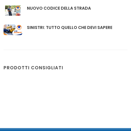
NUOVO CODICE DELLA STRADA
SINISTRI: TUTTO QUELLO CHE DEVI SAPERE
PRODOTTI CONSIGLIATI